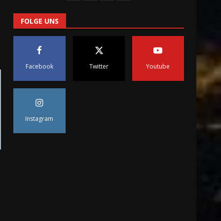
FOLGE UNS
Die Jakobsleiter
26. Juni 2024
4
Facebook
Twitter
Youtube
Yonaguni Island – Pyramide
24. Februar 2024
5
Instagram
Mythisches Lemuria
24. Februar 2024
6
Mythische Städte der Nord-
und Ostsee