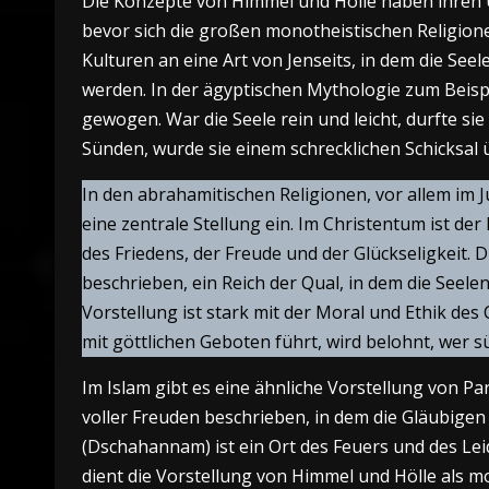
Die Konzepte von Himmel und Hölle haben ihren U
bevor sich die großen monotheistischen Religione
Kulturen an eine Art von Jenseits, in dem die Se
werden. In der ägyptischen Mythologie zum Beisp
gewogen. War die Seele rein und leicht, durfte sie
Sünden, wurde sie einem schrecklichen Schicksal 
In den abrahamitischen Religionen, vor allem im
eine zentrale Stellung ein. Im Christentum ist de
des Friedens, der Freude und der Glückseligkeit. 
beschrieben, ein Reich der Qual, in dem die Seele
Vorstellung ist stark mit der Moral und Ethik de
mit göttlichen Geboten führt, wird belohnt, wer s
Im Islam gibt es eine ähnliche Vorstellung von Pa
voller Freuden beschrieben, in dem die Gläubigen
(Dschahannam) ist ein Ort des Feuers und des Leid
dient die Vorstellung von Himmel und Hölle als mor