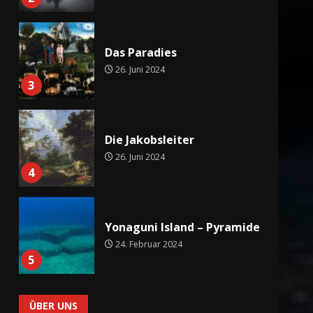
Die Jakobsleiter
26. Juni 2024
4
Yonaguni Island – Pyramide
24. Februar 2024
5
Mythisches Lemuria
24. Februar 2024
6
ÜBER UNS
Mythische Städte der Nord-