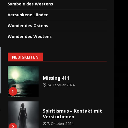
Mythische Städte der Nord-
Symbole des Westens
und Ostsee
Versunkene Länder
24. Februar 2024
7
Wunder des Ostens
Wunder des Westens
Missing 411
24. Februar 2024
e
1
NEUIGKEITEN
Spiritismus – Kontakt mit
Verstorbenen
7. Oktober 2024
2
e
Das Paradies
26. Juni 2024
3