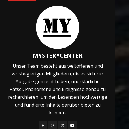
und Ostsee
24. Februar 2024
7
Missing 411
24. Februar 2024
1
MYSTERYCENTER
Unser Team besteht aus weltoffenen und
Spiritismus – Kontakt mit
wissbegierigen Mitgliedern, die es sich zur
Verstorbenen
Aufgabe gemacht haben, unerklärliche
7. Oktober 2024
2
Rätsel, Phänomene und Ereignisse genau zu
recherchieren, um den Lesenden hochwertige
und fundierte Inhalte darüber bieten zu
Das Paradies
können.
26. Juni 2024
3