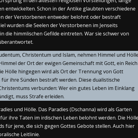
rsprung in den ältesten religiösen Vorstellungen, lange
n entwickelten. Schon in der Antike glaubten verschiedene
elen der Verstorbenen entweder belohnt oder bestraft
iel wurden die Seelen der Verstorbenen im Jenseits
 in die himmlischen Gefilde eintreten. War sie schwer von
überantwortet.
 Judentum, Christentum und Islam, nehmen Himmel und Höll
r Himmel der Ort der ewigen Gemeinschaft mit Gott, ein Reich
Die Hölle hingegen wird als Ort der Trennung von Gott
n für ihre Sünden bestraft werden. Diese dualistische
s Christentums verbunden: Wer ein gutes Leben im Einklang
ündigt, muss Strafe erleiden.
radies und Hölle. Das Paradies (Dschanna) wird als Garten
 für ihre Taten im irdischen Leben belohnt werden. Die Höll
s für jene, die sich gegen Gottes Gebote stellen. Auch hier
alische Leitlinie.