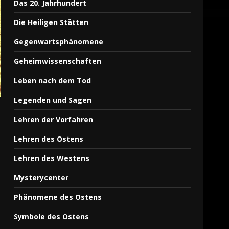
Das 20. Jahrhundert
3
Die Heiligen Stätten
Gegenwartsphänomene
Die Jakobsleiter
Geheimwissenschaften
26. Juni 2024
4
Leben nach dem Tod
Legenden und Sagen
Yonaguni Island – Pyramide
Lehren der Vorfahren
24. Februar 2024
5
Lehren des Ostens
Lehren des Westens
Mythisches Lemuria
Mysterycenter
24. Februar 2024
Phänomene des Ostens
6
Symbole des Ostens