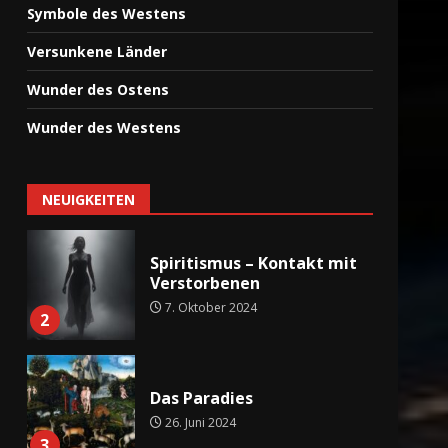
Mythische Städte der Nord-
Symbole des Westens
und Ostsee
Versunkene Länder
24. Februar 2024
7
Wunder des Ostens
Wunder des Westens
Missing 411
24. Februar 2024
1
NEUIGKEITEN
Spiritismus – Kontakt mit
Verstorbenen
7. Oktober 2024
2
Das Paradies
26. Juni 2024
3