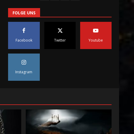
FOLGE UNS
Yonaguni Island – Pyramide
24. Februar 2024
4
Facebook
Twitter
Youtube
Die Jakobsleiter
26. Juni 2024
5
Instagram
Mythisches Lemuria
24. Februar 2024
6
Mythische Städte der Nord-
und Ostsee