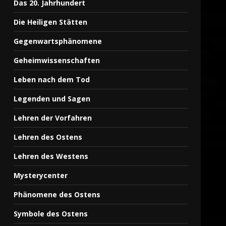
Das 20. Jahrhundert
3
Die Heiligen Stätten
Gegenwartsphänomene
Yonaguni Island – Pyramide
Geheimwissenschaften
24. Februar 2024
4
Leben nach dem Tod
Legenden und Sagen
Die Jakobsleiter
Lehren der Vorfahren
26. Juni 2024
5
Lehren des Ostens
Lehren des Westens
Mythisches Lemuria
Mysterycenter
24. Februar 2024
Phänomene des Ostens
6
Symbole des Ostens