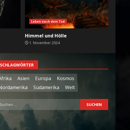
24. Februar 2024
7
Leben nach dem Tod
Himmel und Hölle
1. November 2024
SCHLAGWÖRTER
Afrika
Asien
Europa
Kosmos
Nordamerika
Südamerika
Welt