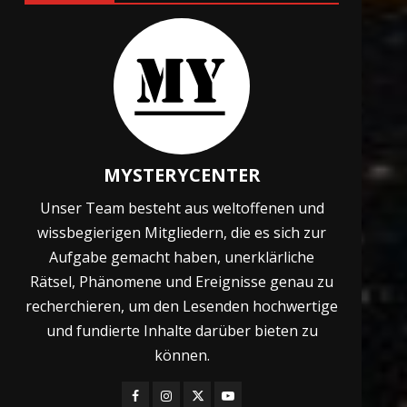
und Ostsee
24. Februar 2024
7
Missing 411
24. Februar 2024
1
MYSTERYCENTER
Unser Team besteht aus weltoffenen und
Spiritismus – Kontakt mit
wissbegierigen Mitgliedern, die es sich zur
Verstorbenen
Aufgabe gemacht haben, unerklärliche
7. Oktober 2024
2
Rätsel, Phänomene und Ereignisse genau zu
recherchieren, um den Lesenden hochwertige
und fundierte Inhalte darüber bieten zu
Das Paradies
können.
26. Juni 2024
3