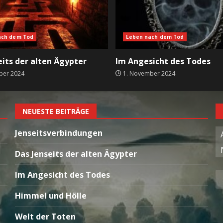
ach dem Tod
Leben nach dem Tod
eits der alten Ägypter
Im Angesicht des Todes
ber 2024
1. November 2024
NEUESTE BEITRÄGE
Jenseitsverbindungen
Das Jenseits der alten Ägypter
Im Angesicht des Todes
Himmel und Hölle
Welt der Toten